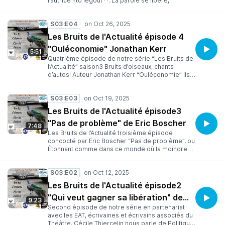
l’autrice Yto legout**. La parole se libère,
semble-t-il. Viols, dominations en tous genres,
comportements abusifs, ce qui était caché sort
S03:E04
du silence et surgit comme un torrent de boue.
On décrit minutieusement méfaits et crimes. On
Les Bruits de l'Actualité épisode 4
désigne coupables et victimes. On donne un nom
"Ouléconomie" Jonathan Kerr
spécial aux crimes commis sur des femmes
5:51
parce qu’elles le sont : féminicide. On intègre la
Quatrième épisode de notre série “Les Bruits de
notion de consentement à l’éducation sexuelle.
l’Actualité” saison3 Bruits d’oiseaux, chants
Mais pourquoi a-t-on oublié le mot
d’autos! Auteur Jonathan Kerr “Ouléconomie” Ils
« phallocrate » ? Mot créé au siècle dernier par la
aimeraient bien faire plus pour l’environnement,
féministe Françoise d’Eaubonne, mot qui
mais c’est l’écologie ou l’économie. Ils
décrivait si crûment et avec concision la
S03:E03
souhaiteraient remettre d’aplomb l’hôpital public,
catégorie d’hommes auquel appartiennent ceux
mais c’‘est la santé ou l’économie. Ils adoreraient
Les Bruits de l'Actualité épisode3
qui abusent, violent et tuent les femmes.
donner plus de sous au spectacle vivant, mais
"Pas de problème" de Eric Boscher
c’est la culture ou l’économie. La grève est un
7:48
droit, évidemment,
Les Bruits de l’Actualité troisième épisode
concocté par Eric Boscher “Pas de problème”, ou
Étonnant comme dans ce monde où la moindre
démarche est devenue complexe, on vous fait
entendre et répéter “pas de problème!” comme
S03:E02
un mantra…
Les Bruits de l'Actualité épisode2
"Qui veut gagner sa libération" de
9:23
Second épisode de notre série en partenariat
Cécile Thiercelin
avec les EAT, écrivaines et écrivains associés du
Théâtre. Cécile Thiercelin nous parle de Politique