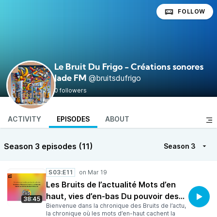
FOLLOW
Le Bruit Du Frigo - Créations sonores
@bruitsdufrigo
Jade FM
0 followers
ACTIVITY
EPISODES
ABOUT
Season 3 episodes (11)
Season 3
S03:E11
Les Bruits de l’actualité Mots d’en
haut, vies d’en-bas Du pouvoir des
38:45
Bienvenue dans la chronique des Bruits de l’actu,
mots à la manipulation par le
la chronique où les mots d’en-haut cachent la