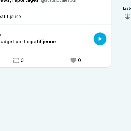
iews, reportages
@actuslocalespdr
List
atif jeune
udget participatif jeune
0
0