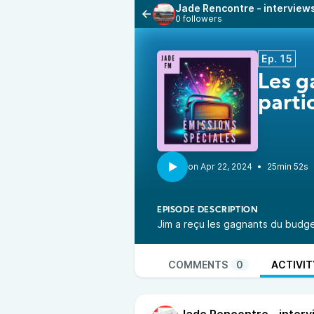
Jade Rencontre - interview
0 followers
Ep. 15
Les g
parti
•
25min 52s
EPISODE DESCRIPTION
Jim a reçu les gagnants du budget
COMMENTS
0
ACTIVIT