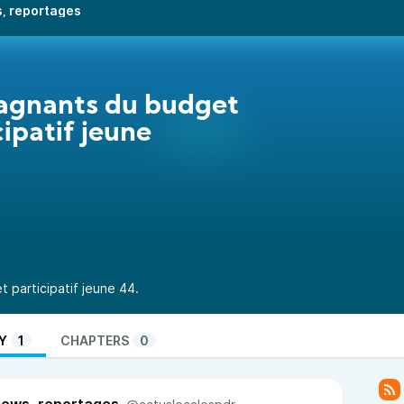
s, reportages
agnants du budget
cipatif jeune
 participatif jeune 44.
Y
1
CHAPTERS
0