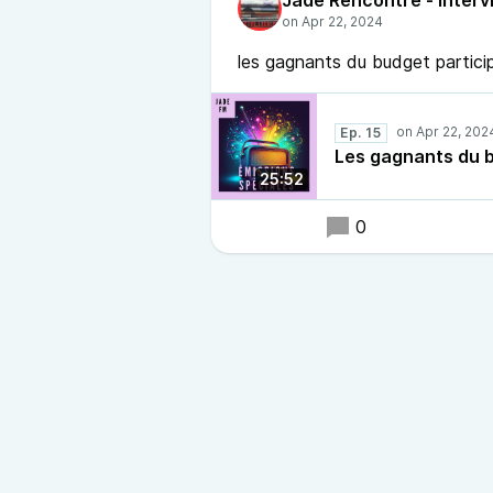
Jade Rencontre - interv
les gagnants du budget particip
Ep. 15
Les gagnants du b
25:52
0