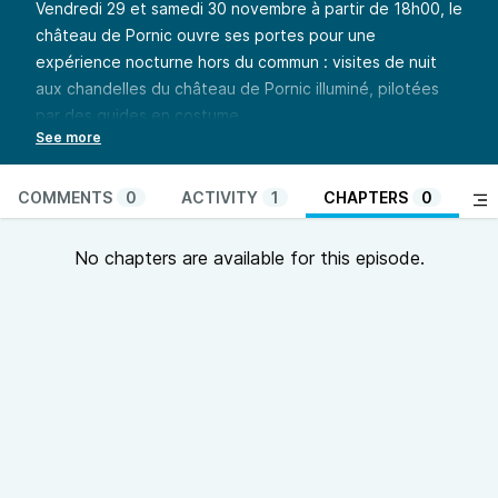
Vendredi 29 et samedi 30 novembre à partir de 18h00, le
château de Pornic ouvre ses portes pour une
expérience nocturne hors du commun : visites de nuit
aux chandelles du château de Pornic illuminé, pilotées
par des guides en costume.
Au programme:
1h de visite
Accueil costumé par les bénévoles de l’Association de
COMMENTS
0
ACTIVITY
1
CHAPTERS
0
Sauvegarde du Vieux Pornic
Départ toutes les 15 min
No chapters are available for this episode.
Gratuit pour les enfants 10 ans et moins / 8 euros pour
les autres
Vin et boissons chaudes dans la cour